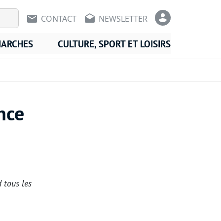
En-tête - Communication
En-tête -
CONTACT
NEWSLETTER
MARCHES
CULTURE, SPORT ET LOISIRS
nce
 tous les