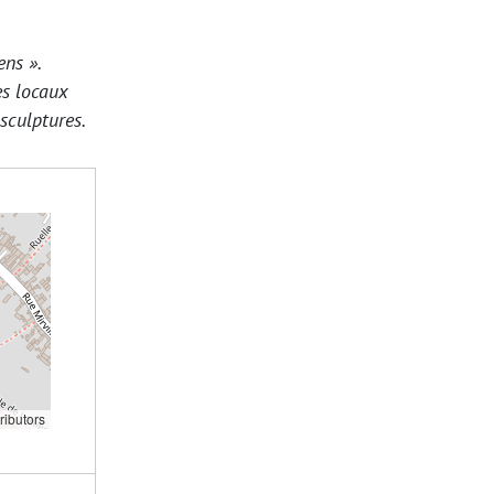
ens ».
es locaux
 sculptures.
ributors