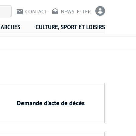
En-tête - Communication
En-tête -
CONTACT
NEWSLETTER
MARCHES
CULTURE, SPORT ET LOISIRS
Demande d'acte de décès