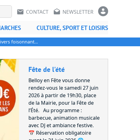
En-tête - Communication
En-tête 
CONTACT
NEWSLETTER
MARCHES
CULTURE, SPORT ET LOISIRS
univers foisonnant…
ble ci-dessous. Des…
Fête de l'été
Belloy en Fête vous donne
rendez-vous le samedi 27 juin
2026 à partir de 19h30, place
de la Mairie, pour la Fête de
l’Été. Au programme :
barbecue, animation musicale
avec DJ et ambiance festive.
📅 Réservation obligatoire