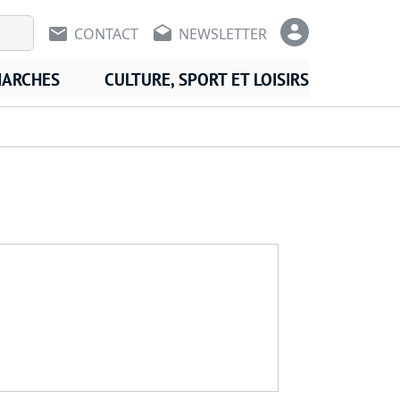
En-tête - Communication
En-tête -
CONTACT
NEWSLETTER
MARCHES
CULTURE, SPORT ET LOISIRS