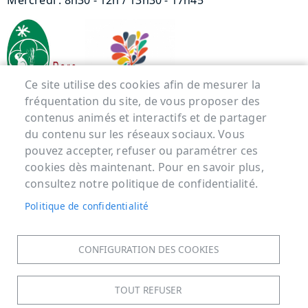
Mercredi : 8h30 - 12h / 13h30 - 17h45
Ce site utilise des cookies afin de mesurer la
fréquentation du site, de vous proposer des
contenus animés et interactifs et de partager
Menu Pied de page
du contenu sur les réseaux sociaux. Vous
pouvez accepter, refuser ou paramétrer ces
ACCUEIL
cookies dès maintenant. Pour en savoir plus,
MENTIONS LÉGALES
consultez notre politique de confidentialité.
DONNÉES PERSONNELLES
Politique de confidentialité
ACCESSIBILITÉ : NON CONFORME
COOKIES
CONFIGURATION DES COOKIES
CONTACT
PLAN DU SITE
TOUT REFUSER
S'IDENTIFIER