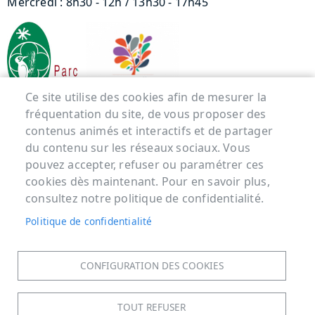
Mercredi : 8h30 - 12h / 13h30 - 17h45
Ce site utilise des cookies afin de mesurer la
fréquentation du site, de vous proposer des
contenus animés et interactifs et de partager
Menu Pied de page
du contenu sur les réseaux sociaux. Vous
pouvez accepter, refuser ou paramétrer ces
ACCUEIL
cookies dès maintenant. Pour en savoir plus,
MENTIONS LÉGALES
consultez notre politique de confidentialité.
DONNÉES PERSONNELLES
Politique de confidentialité
ACCESSIBILITÉ : NON CONFORME
COOKIES
CONFIGURATION DES COOKIES
CONTACT
PLAN DU SITE
TOUT REFUSER
S'IDENTIFIER