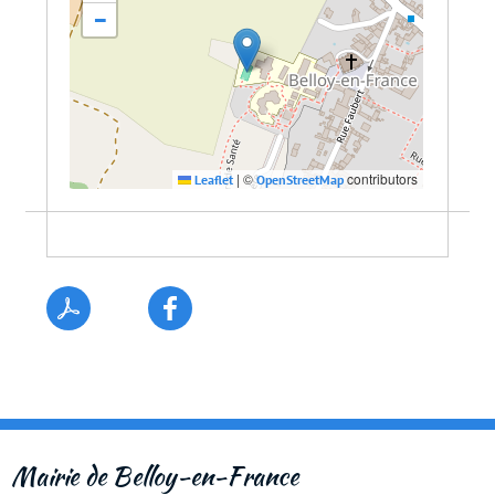
−
|
©
contributors
Leaflet
OpenStreetMap
Mairie de Belloy-en-France