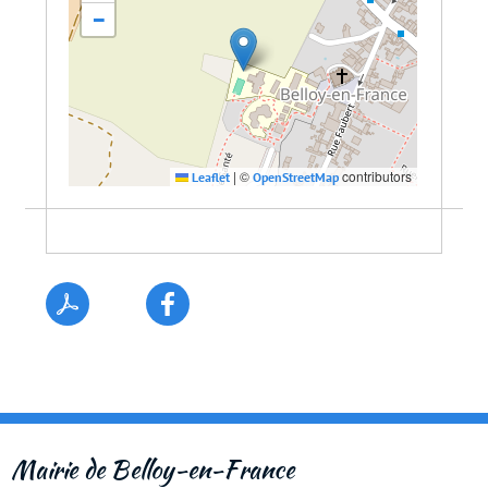
−
|
©
contributors
Leaflet
OpenStreetMap
Mairie de Belloy-en-France