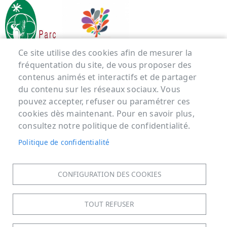
Ce site utilise des cookies afin de mesurer la
fréquentation du site, de vous proposer des
contenus animés et interactifs et de partager
Menu Pied de page
du contenu sur les réseaux sociaux. Vous
pouvez accepter, refuser ou paramétrer ces
ACCUEIL
cookies dès maintenant. Pour en savoir plus,
MENTIONS LÉGALES
consultez notre politique de confidentialité.
DONNÉES PERSONNELLES
Politique de confidentialité
ACCESSIBILITÉ : NON CONFORME
COOKIES
CONFIGURATION DES COOKIES
CONTACT
PLAN DU SITE
TOUT REFUSER
S'IDENTIFIER