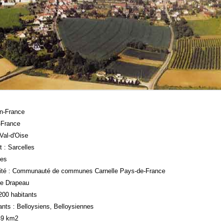
en-France
e-France
Val-d'Oise
 : Sarcelles
mes
ité : Communauté de communes Carnelle Pays-de-France
ne Drapeau
 200 habitants
nts : Belloysiens, Belloysiennes
,49 km2