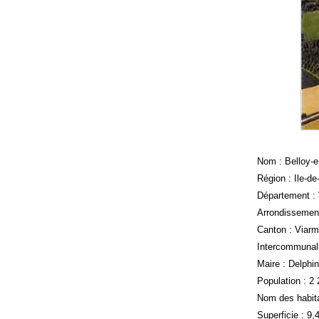
Nom : Belloy-
Région : Ile-d
Département : 
Arrondissement
Canton : Viar
Intercommunal
Maire : Delphi
Population : 2
Nom des habita
Superficie : 9