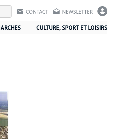
En-tête - Communication
En-tête -
CONTACT
NEWSLETTER
MARCHES
CULTURE, SPORT ET LOISIRS