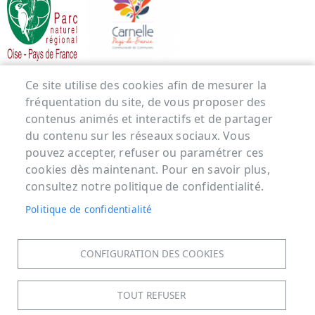
Menu Pied de page
Ce site utilise des cookies afin de mesurer la
fréquentation du site, de vous proposer des
ACCUEIL
contenus animés et interactifs et de partager
MENTIONS LÉGALES
du contenu sur les réseaux sociaux. Vous
pouvez accepter, refuser ou paramétrer ces
DONNÉES PERSONNELLES
cookies dès maintenant. Pour en savoir plus,
ACCESSIBILITÉ : NON CONFORME
consultez notre politique de confidentialité.
COOKIES
Politique de confidentialité
CONTACT
PLAN DU SITE
CONFIGURATION DES COOKIES
S'IDENTIFIER
TOUT REFUSER