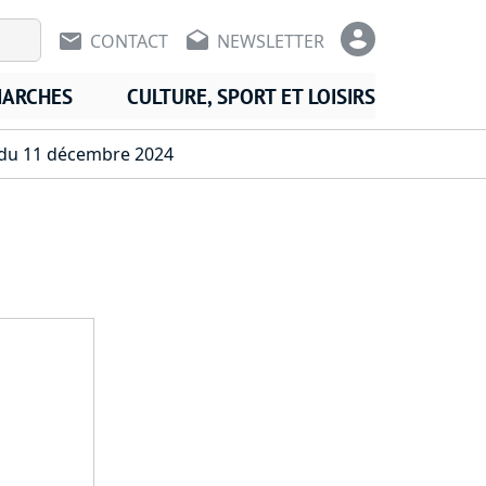
En-tête - Communication
En-tête -
CONTACT
NEWSLETTER
MARCHES
CULTURE, SPORT ET LOISIRS
du 11 décembre 2024