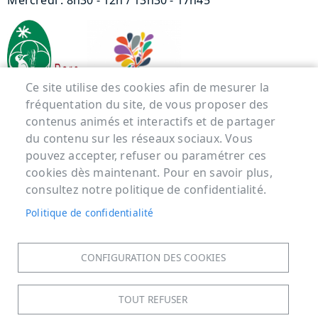
Mercredi : 8h30 - 12h / 13h30 - 17h45
Ce site utilise des cookies afin de mesurer la
fréquentation du site, de vous proposer des
contenus animés et interactifs et de partager
Menu Pied de page
du contenu sur les réseaux sociaux. Vous
pouvez accepter, refuser ou paramétrer ces
ACCUEIL
cookies dès maintenant. Pour en savoir plus,
MENTIONS LÉGALES
consultez notre politique de confidentialité.
DONNÉES PERSONNELLES
Politique de confidentialité
ACCESSIBILITÉ : NON CONFORME
COOKIES
CONFIGURATION DES COOKIES
CONTACT
PLAN DU SITE
TOUT REFUSER
S'IDENTIFIER