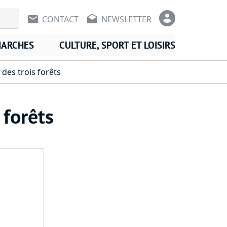
En-tête - Communication
En-tête -
CONTACT
NEWSLETTER
MARCHES
CULTURE, SPORT ET LOISIRS
des trois forêts
 forêts