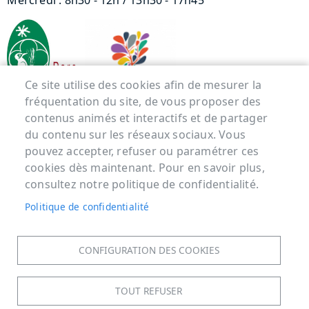
Mercredi : 8h30 - 12h / 13h30 - 17h45
Ce site utilise des cookies afin de mesurer la
fréquentation du site, de vous proposer des
contenus animés et interactifs et de partager
Menu Pied de page
du contenu sur les réseaux sociaux. Vous
pouvez accepter, refuser ou paramétrer ces
ACCUEIL
cookies dès maintenant. Pour en savoir plus,
MENTIONS LÉGALES
consultez notre politique de confidentialité.
DONNÉES PERSONNELLES
Politique de confidentialité
ACCESSIBILITÉ : NON CONFORME
COOKIES
CONFIGURATION DES COOKIES
CONTACT
PLAN DU SITE
TOUT REFUSER
S'IDENTIFIER