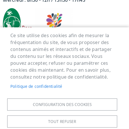
Mercredi : 8h30 - 12h / 13h30 - 17h45
Ce site utilise des cookies afin de mesurer la
fréquentation du site, de vous proposer des
contenus animés et interactifs et de partager
Menu Pied de page
du contenu sur les réseaux sociaux. Vous
pouvez accepter, refuser ou paramétrer ces
ACCUEIL
cookies dès maintenant. Pour en savoir plus,
MENTIONS LÉGALES
consultez notre politique de confidentialité.
DONNÉES PERSONNELLES
Politique de confidentialité
ACCESSIBILITÉ : NON CONFORME
COOKIES
CONFIGURATION DES COOKIES
CONTACT
PLAN DU SITE
TOUT REFUSER
S'IDENTIFIER