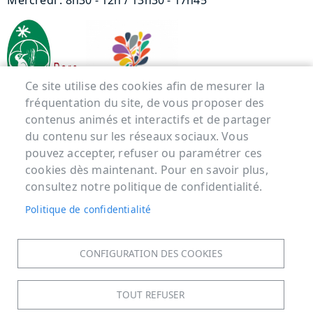
Mercredi : 8h30 - 12h / 13h30 - 17h45
Ce site utilise des cookies afin de mesurer la
fréquentation du site, de vous proposer des
contenus animés et interactifs et de partager
Menu Pied de page
du contenu sur les réseaux sociaux. Vous
pouvez accepter, refuser ou paramétrer ces
ACCUEIL
cookies dès maintenant. Pour en savoir plus,
MENTIONS LÉGALES
consultez notre politique de confidentialité.
DONNÉES PERSONNELLES
Politique de confidentialité
ACCESSIBILITÉ : NON CONFORME
COOKIES
CONFIGURATION DES COOKIES
CONTACT
PLAN DU SITE
TOUT REFUSER
S'IDENTIFIER