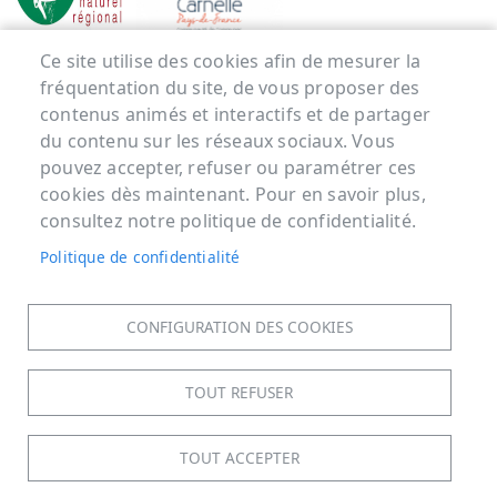
Ce site utilise des cookies afin de mesurer la
Menu Pied de page
fréquentation du site, de vous proposer des
contenus animés et interactifs et de partager
ACCUEIL
du contenu sur les réseaux sociaux. Vous
MENTIONS LÉGALES
pouvez accepter, refuser ou paramétrer ces
cookies dès maintenant. Pour en savoir plus,
DONNÉES PERSONNELLES
consultez notre politique de confidentialité.
ACCESSIBILITÉ : NON CONFORME
Politique de confidentialité
COOKIES
CONTACT
PLAN DU SITE
CONFIGURATION DES COOKIES
S'IDENTIFIER
TOUT REFUSER
TOUT ACCEPTER