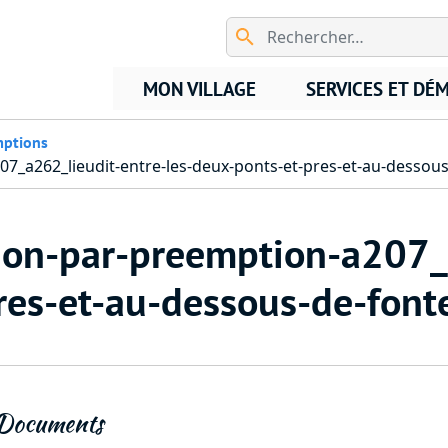
Aller au contenu principal
MON VILLAGE
SERVICES ET DÉ
ptions
07_a262_lieudit-entre-les-deux-ponts-et-pres-et-au-dessou
tion-par-preemption-a207_
res-et-au-dessous-de-font
Documents