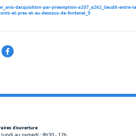
er_avis-dacquisition-par-preemption-a207_a262_lieudit-entre-le
onts-et-pres-et-au-dessous-de-fontenel_0
aires d'ouverture
 lundi au samedi : 8h30 - 12h