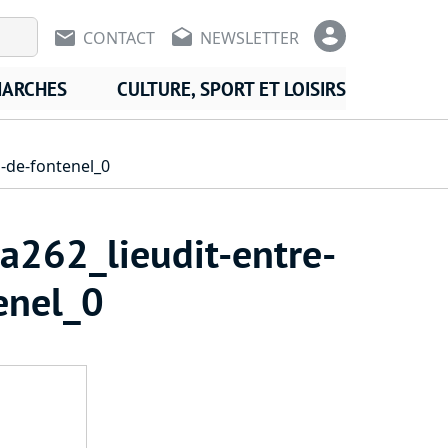
En-tête - Communication
En-tête -
CONTACT
NEWSLETTER
MARCHES
CULTURE, SPORT ET LOISIRS
s-de-fontenel_0
a262_lieudit-entre-
enel_0