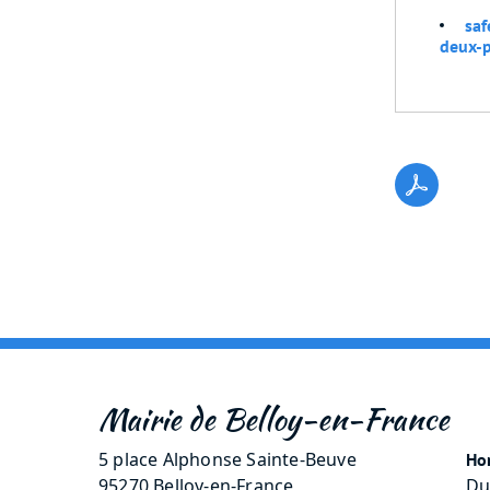
saf
deux-p
Mairie de Belloy-en-France
5 place Alphonse Sainte-Beuve
Hor
95270 Belloy-en-France
Du