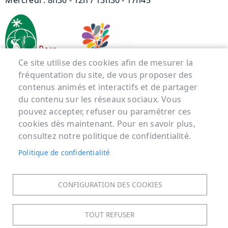
Mercredi : 8h30 - 12h / 13h30 - 17h45
Ce site utilise des cookies afin de mesurer la
fréquentation du site, de vous proposer des
contenus animés et interactifs et de partager
Menu Pied de page
du contenu sur les réseaux sociaux. Vous
pouvez accepter, refuser ou paramétrer ces
ACCUEIL
cookies dès maintenant. Pour en savoir plus,
MENTIONS LÉGALES
consultez notre politique de confidentialité.
DONNÉES PERSONNELLES
Politique de confidentialité
ACCESSIBILITÉ : NON CONFORME
COOKIES
CONFIGURATION DES COOKIES
CONTACT
PLAN DU SITE
TOUT REFUSER
S'IDENTIFIER