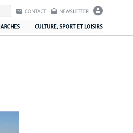
En-tête - Communication
En-tête -
CONTACT
NEWSLETTER
MARCHES
CULTURE, SPORT ET LOISIRS