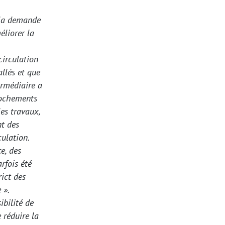
 la demande
éliorer la
circulation
llés et que
ermédiaire a
crochements
es travaux,
nt des
culation.
ce, des
arfois été
ict des
 ».
ibilité de
e réduire la