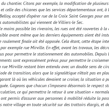
 du chantier. Citons par exemple, la modification de plusieurs
 et celle des chicanes que les services départementaux ont, à
Belloy, accepté d’opérer rue de la Croix Saint Georges pour am
es automobilistes qui viennent de Villiers-le Sec.
e moins possible les riverains, les rues ont été rouvertes à la 
sible avant même que les derniers équipements aient été insta
 roulement finale ait été apposée. Cela étant, cette étape int
 par exemple rue Mirville. En effet, avant les travaux, les dé
vus pour permettre le stationnement des automobiles. Depuis l
ements sont expressément prévus pour permettre le croiseme
a rue Mirville restant bien entendu avec un double sens de cir
ode de transition, alors que la signalétique n’était pas en pla
garant là où les véhicules devaient se croiser, la situation a p
quée. Gageons que chacun s’imposera désormais le respect str
rculation, ce qui permettra le retour à une situation « normale
 ont permis d’assurer aux personnes à mobilité réduite la poss
s notre village en toute sécurité sur des trottoirs élargis, et d