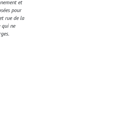
nnement et
posées pour
et rue de la
e qui ne
rges.