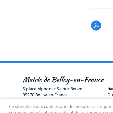
Mairie de Belloy-en-France
5 place Alphonse Sainte-Beuve
Hor
95270 Belloy-en-France
Du
Tél. 01 30 35 70 14
Me
Ce site utilise des cookies afin de mesurer la fréque
contenus animés et interactifs et de partager du con