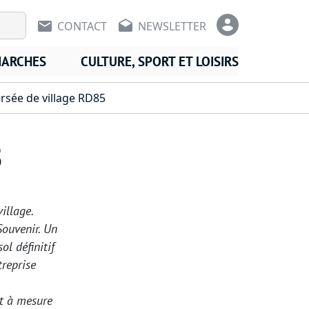
En-tête - Communication
En-tête -
CONTACT
NEWSLETTER
MARCHES
CULTURE, SPORT ET LOISIRS
ersée de village RD85
5
illage.
Souvenir. Un
ol définitif
treprise
et à mesure