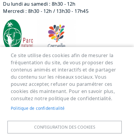
Du lundi au samedi : 8h30 - 12h
Mercredi : 8h30 - 12h / 13h30 - 17h45
Ce site utilise des cookies afin de mesurer la
fréquentation du site, de vous proposer des
Menu Pied de page
contenus animés et interactifs et de partager
du contenu sur les réseaux sociaux. Vous
ACCUEIL
pouvez accepter, refuser ou paramétrer ces
MENTIONS LÉGALES
cookies dès maintenant. Pour en savoir plus,
DONNÉES PERSONNELLES
consultez notre politique de confidentialité.
ACCESSIBILITÉ : NON CONFORME
Politique de confidentialité
COOKIES
CONTACT
CONFIGURATION DES COOKIES
PLAN DU SITE