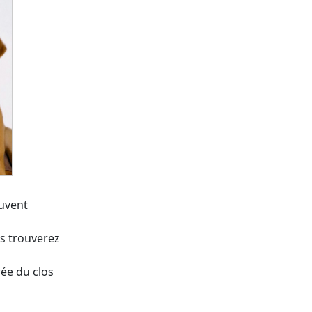
ouvent
es trouverez
trée du clos