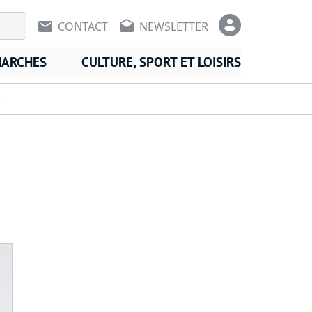
En-tête - Communication
En-tête -
CONTACT
NEWSLETTER
MARCHES
CULTURE, SPORT ET LOISIRS
!