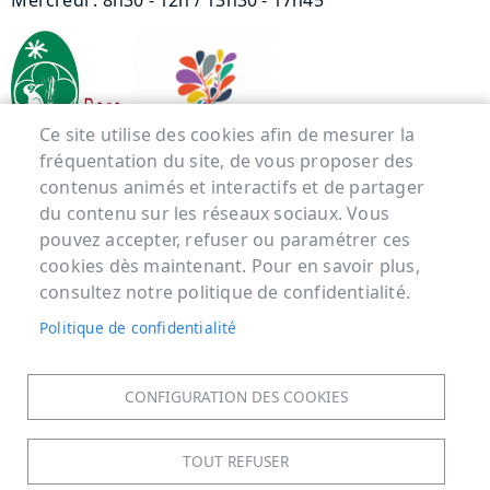
Mercredi : 8h30 - 12h / 13h30 - 17h45
Ce site utilise des cookies afin de mesurer la
fréquentation du site, de vous proposer des
contenus animés et interactifs et de partager
Menu Pied de page
du contenu sur les réseaux sociaux. Vous
pouvez accepter, refuser ou paramétrer ces
ACCUEIL
cookies dès maintenant. Pour en savoir plus,
MENTIONS LÉGALES
consultez notre politique de confidentialité.
DONNÉES PERSONNELLES
Politique de confidentialité
ACCESSIBILITÉ : NON CONFORME
COOKIES
CONFIGURATION DES COOKIES
CONTACT
PLAN DU SITE
TOUT REFUSER
S'IDENTIFIER