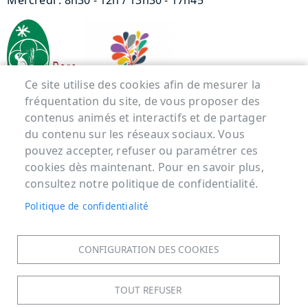
Mercredi : 8h30 - 12h / 13h30 - 17h45
Ce site utilise des cookies afin de mesurer la
fréquentation du site, de vous proposer des
contenus animés et interactifs et de partager
Menu Pied de page
du contenu sur les réseaux sociaux. Vous
pouvez accepter, refuser ou paramétrer ces
ACCUEIL
cookies dès maintenant. Pour en savoir plus,
MENTIONS LÉGALES
consultez notre politique de confidentialité.
DONNÉES PERSONNELLES
Politique de confidentialité
ACCESSIBILITÉ : NON CONFORME
COOKIES
CONFIGURATION DES COOKIES
CONTACT
PLAN DU SITE
TOUT REFUSER
S'IDENTIFIER