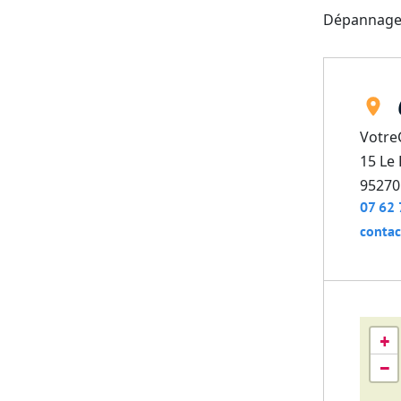
Dépannage 
Votre
15 Le
95270
07 62 
contac
+
−