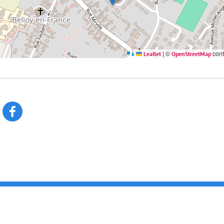
|
©
cont
Leaflet
OpenStreetMap