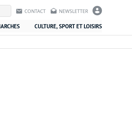
En-tête - Communication
En-tête -
CONTACT
NEWSLETTER
MARCHES
CULTURE, SPORT ET LOISIRS