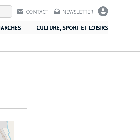
En-tête - Communication
En-tête -
CONTACT
NEWSLETTER
MARCHES
CULTURE, SPORT ET LOISIRS