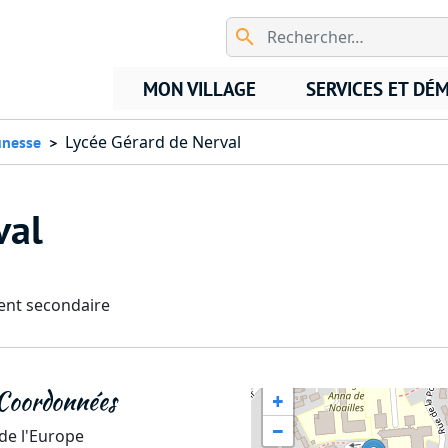
Aller au contenu principal
MON VILLAGE
SERVICES ET DÉ
Lycée Gérard de Nerval
unesse
val
nt secondaire
Coordonnées
+
−
 de l'Europe