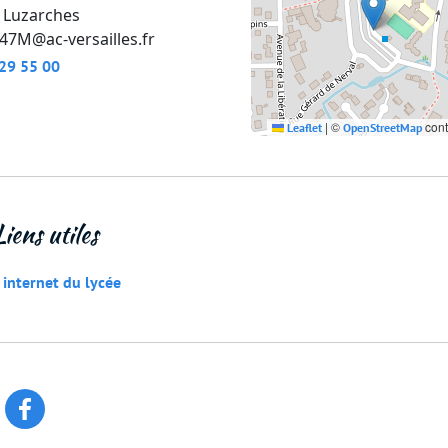
Luzarches
47M@ac-versailles.fr
29 55 00
|
©
cont
Leaflet
OpenStreetMap
Liens utiles
e internet du lycée