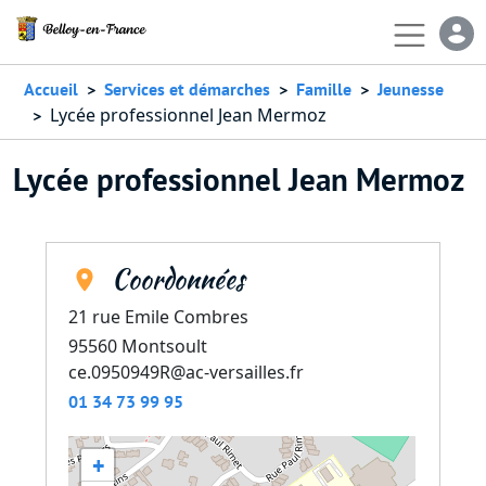
Aller au contenu principal
En-
Accueil
Services et démarches
Famille
Jeunesse
Lycée professionnel Jean Mermoz
Lycée professionnel Jean Mermoz
Coordonnées
21 rue Emile Combres
95560
Montsoult
ce.0950949R@ac-versailles.fr
01 34 73 99 95
+