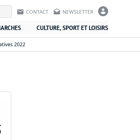
En-tête - Communication
En-tête -
CONTACT
NEWSLETTER
MARCHES
CULTURE, SPORT ET LOISIRS
latives 2022