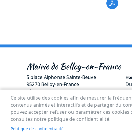
Mairie de Belloy-en-France
5 place Alphonse Sainte-Beuve
Hor
95270 Belloy-en-France
Du
Tél. 01 30 35 70 14
Me
Ce site utilise des cookies afin de mesurer la fréque
contenus animés et interactifs et de partager du con
Menu Pied de page
pouvez accepter, refuser ou paramétrer ces cookies 
consultez notre politique de confidentialité.
ACCUEIL
MENTIONS LÉGALES
DONNÉES P
Politique de confidentialité