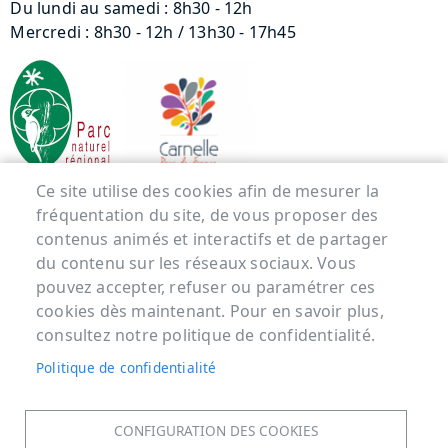
Du lundi au samedi : 8h30 - 12h
Mercredi : 8h30 - 12h / 13h30 - 17h45
Ce site utilise des cookies afin de mesurer la
fréquentation du site, de vous proposer des
Menu Pied de page
contenus animés et interactifs et de partager
du contenu sur les réseaux sociaux. Vous
ACCUEIL
pouvez accepter, refuser ou paramétrer ces
MENTIONS LÉGALES
cookies dès maintenant. Pour en savoir plus,
DONNÉES PERSONNELLES
consultez notre politique de confidentialité.
ACCESSIBILITÉ : NON CONFORME
Politique de confidentialité
COOKIES
CONTACT
CONFIGURATION DES COOKIES
PLAN DU SITE