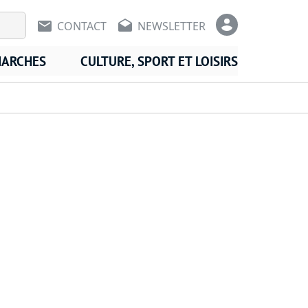
En-tête - Communication
En-tête -
CONTACT
NEWSLETTER
MARCHES
CULTURE, SPORT ET LOISIRS