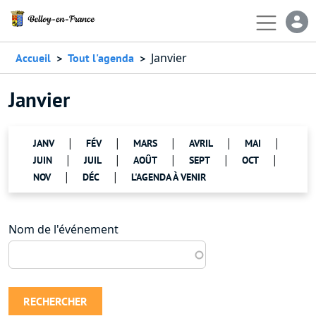
Aller au contenu principal
En-
Janvier
Accueil
Tout l'agenda
Janvier
|
|
|
|
|
JANV
FÉV
MARS
AVRIL
MAI
|
|
|
|
|
JUIN
JUIL
AOÛT
SEPT
OCT
|
|
NOV
DÉC
L'AGENDA À VENIR
Nom de l'événement
RECHERCHER