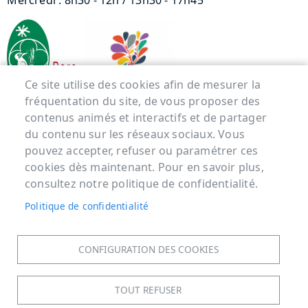
Mercredi : 8h30 - 12h / 13h30 - 17h45
Ce site utilise des cookies afin de mesurer la
fréquentation du site, de vous proposer des
contenus animés et interactifs et de partager
Menu Pied de page
du contenu sur les réseaux sociaux. Vous
pouvez accepter, refuser ou paramétrer ces
ACCUEIL
cookies dès maintenant. Pour en savoir plus,
MENTIONS LÉGALES
consultez notre politique de confidentialité.
DONNÉES PERSONNELLES
Politique de confidentialité
ACCESSIBILITÉ : NON CONFORME
COOKIES
CONFIGURATION DES COOKIES
CONTACT
PLAN DU SITE
TOUT REFUSER
S'IDENTIFIER