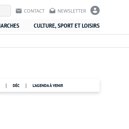
En-tête - Communication
En-tête -
CONTACT
NEWSLETTER
MARCHES
CULTURE, SPORT ET LOISIRS
|
|
DÉC
L'AGENDA À VENIR