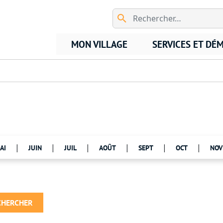
Aller au contenu principal
MON VILLAGE
SERVICES ET DÉ
|
|
|
|
|
|
AI
JUIN
JUIL
AOÛT
SEPT
OCT
NOV
CHERCHER