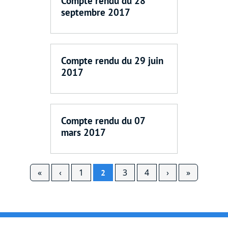
Compte rendu du 28
septembre 2017
Compte rendu du 29 juin
2017
Compte rendu du 07
mars 2017
Pagination
Première page
Page précédente
Page suivante
Dernière
«
‹
1
3
4
›
»
2