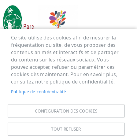
Ce site utilise des cookies afin de mesurer la
fréquentation du site, de vous proposer des
contenus animés et interactifs et de partager
Menu Pied de page
du contenu sur les réseaux sociaux. Vous
pouvez accepter, refuser ou paramétrer ces
ACCUEIL
cookies dès maintenant. Pour en savoir plus,
MENTIONS LÉGALES
consultez notre politique de confidentialité.
DONNÉES PERSONNELLES
Politique de confidentialité
ACCESSIBILITÉ : NON CONFORME
COOKIES
CONFIGURATION DES COOKIES
CONTACT
PLAN DU SITE
TOUT REFUSER
S'IDENTIFIER